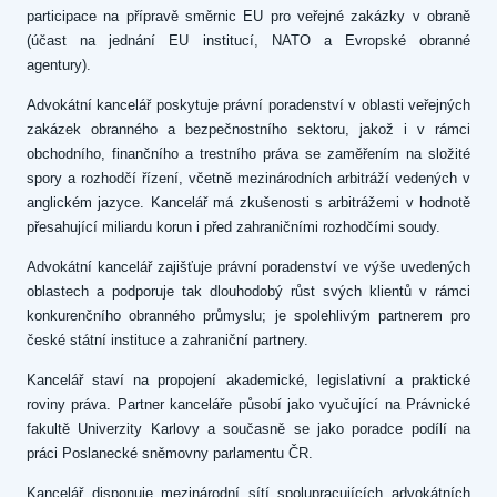
participace na přípravě směrnic EU pro veřejné zakázky v obraně
(účast na jednání EU institucí, NATO a Evropské obranné
agentury).
Advokátní kancelář poskytuje právní poradenství v oblasti veřejných
zakázek obranného a bezpečnostního sektoru, jakož i v rámci
obchodního, finančního a trestního práva se zaměřením na složité
spory a rozhodčí řízení, včetně mezinárodních arbitráží vedených v
anglickém jazyce. Kancelář má zkušenosti s arbitrážemi v hodnotě
přesahující miliardu korun i před zahraničními rozhodčími soudy.
Advokátní kancelář zajišťuje právní poradenství ve výše uvedených
oblastech a podporuje tak dlouhodobý růst svých klientů v rámci
konkurenčního obranného průmyslu; je spolehlivým partnerem pro
české státní instituce a zahraniční partnery.
Kancelář staví na propojení akademické, legislativní a praktické
roviny práva. Partner kanceláře působí jako vyučující na Právnické
fakultě Univerzity Karlovy a současně se jako poradce podílí na
práci Poslanecké sněmovny parlamentu ČR.
Kancelář disponuje mezinárodní sítí spolupracujících advokátních