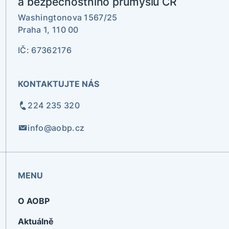
a bezpečnostního průmyslu ČR
Washingtonova 1567/25
Praha 1, 110 00
IČ: 67362176
KONTAKTUJTE NÁS
224 235 320
info@aobp.cz
MENU
O AOBP
Aktuálně