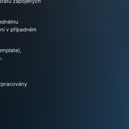
států zapojených
lednému
ení v případném
emplate),
u
.
 zpracovány