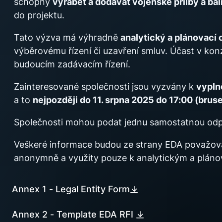
schopny
vyrábět a dodávat vojenské přilby a bal
do projektu.
Tato výzva má výhradně
analytický a plánovací 
výběrovému řízení či uzavření smluv. Účast v ko
budoucím zadávacím řízení.
Zainteresované společnosti jsou vyzvány k
vyplně
a to
nejpozději do 11. srpna 2025 do 17:00 (brus
Společnosti mohou podat jednu samostatnou odp
Veškeré informace budou ze strany EDA považov
anonymně a využity pouze k analytickým a pláno
Annex 1 - Legal Entity Form
Annex 2 - Template EDA RFI