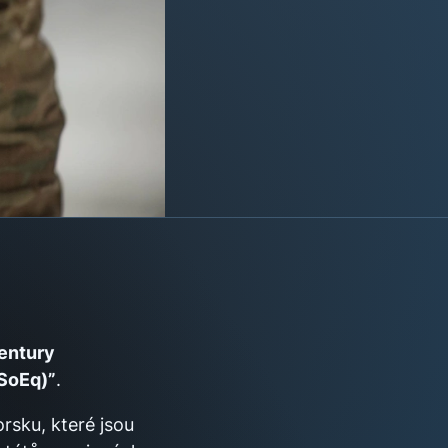
entury
oSoEq)”
.
rsku, které jsou