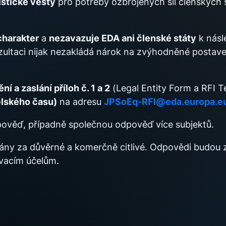
istické vesty
pro potřeby ozbrojených sil členských 
charakter
a
nezavazuje EDA ani členské státy
k nás
nzultaci nijak nezakládá nárok na zvýhodněné postav
ní a zaslání příloh č. 1 a 2
(Legal Entity Form a RFI T
elského času)
na adresu
JPSoEq-RFI@eda.europa.e
ověď, případně společnou odpověď více subjektů.
ány za důvěrné a komerčně citlivé. Odpovědi budou
vacím účelům.