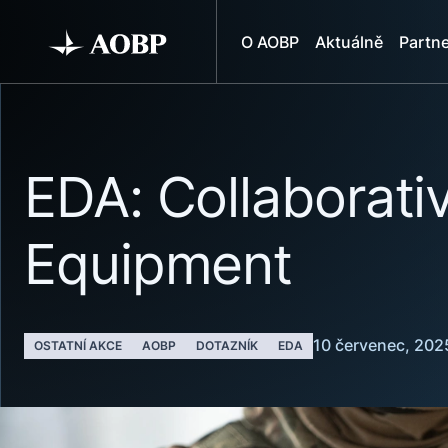
O AOBP
Aktuálně
Partne
EDA: Collaborati
Equipment
10 červenec, 202
OSTATNÍ AKCE
AOBP
DOTAZNÍK
EDA