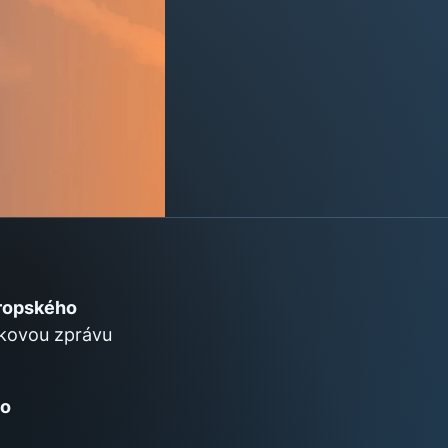
ropského
skovou zprávu
ho