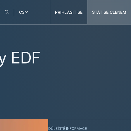
PŘIHLÁSIT SE
STÁT SE ČLENEM
CS
ky EDF
DŮLEŽITÉ INFORMACE