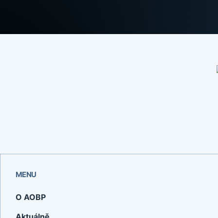
MENU
O AOBP
Aktuálně