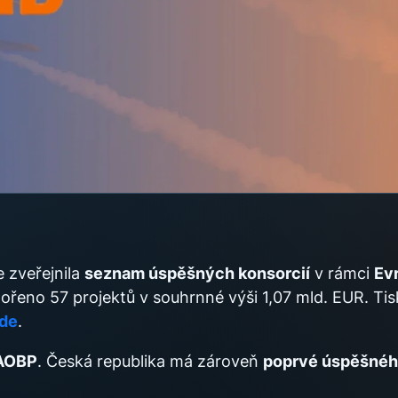
 zveřejnila
seznam úspěšných konsorcií
v rámci
Ev
ořeno 57 projektů v souhrnné výši 1,07 mld. EUR. Ti
de
.
 AOBP
. Česká republika má zároveň
poprvé úspěšné