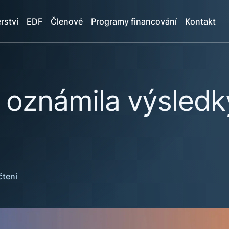
rství
EDF
Členové
Programy financování
Kontakt
 oznámila výsled
čtení