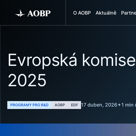
O AOBP
Aktuálně
Partne
Evropská komise
2025
17 duben, 2026
1 min 
PROGRAMY PRO R&D
AOBP
EDF