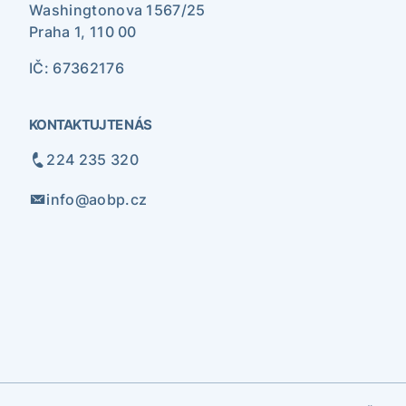
Washingtonova 1567/25
Praha 1, 110 00
IČ: 67362176
KONTAKTUJTE NÁS
224 235 320
info@aobp.cz