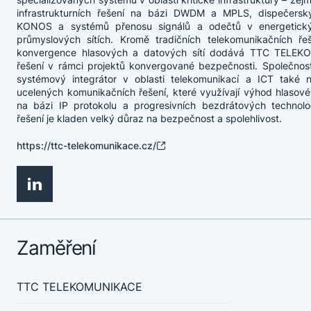
infrastrukturních řešení na bázi DWDM a MPLS, dispečers
KONOS a systémů přenosu signálů a odečtů v energetický
průmyslových sítích. Kromě tradičních telekomunikačních ře
konvergence hlasových a datových sítí dodává TTC TELEK
řešení v rámci projektů konvergované bezpečnosti. Společnost
systémový integrátor v oblasti telekomunikací a ICT také n
ucelených komunikačních řešení, které využívají výhod hlasov
na bázi IP protokolu a progresivních bezdrátových technolo
řešení je kladen velký důraz na bezpečnost a spolehlivost.
https://ttc-telekomunikace.cz/
Zaměření
TTC TELEKOMUNIKACE