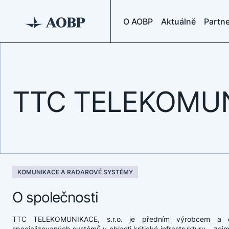
O AOBP
Aktuálně
Partne
TTC TELEKOMUNI
KOMUNIKACE A RADAROVÉ SYSTÉMY
O společnosti
TTC TELEKOMUNIKACE, s.r.o. je předním výrobcem a d
specializovaných systémů v oblasti kritické infrastruktury – zej