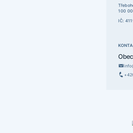
Třeboh
100 00
IČ: 41
KONTA
Obec
info
+42