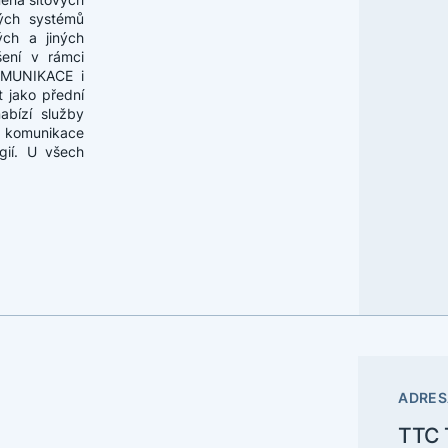
kých systémů
ch a jiných
šení v rámci
OMUNIKACE i
 jako přední
abízí služby
é komunikace
gií. U všech
ADRES
TTC 