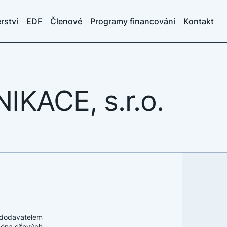
rství
EDF
Členové
Programy financování
Kontakt
KACE, s.r.o.
odavatelem
ména síťových