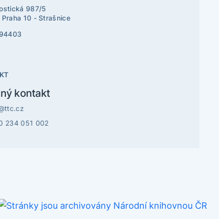
ostická 987/5
 Praha 10 - Strašnice
194403
KT
ný kontakt
@ttc.cz
0 234 051 002