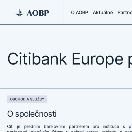
O AOBP
Aktuálně
Partne
Citibank Europe p
OBCHOD A SLUŽBY
O společnosti
Citi je předním bankovním partnerem pro instituce s pře
potřebami, globálním lídrem v oblasti správy majetku a ce