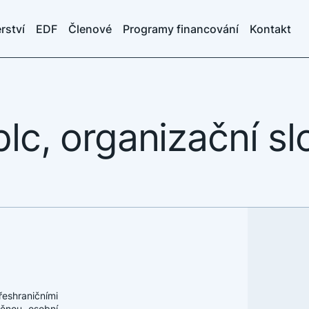
rství
EDF
Členové
Programy financování
Kontakt
lc, organizační sl
shraničními
něnou osobní