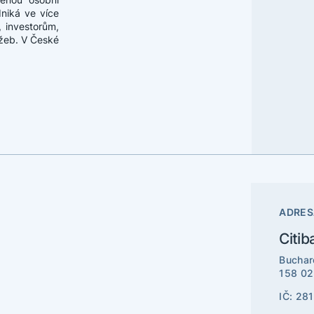
niká ve více
, investorům,
užeb. V České
ADRES
Citib
Buchar
158 02
IČ: 28