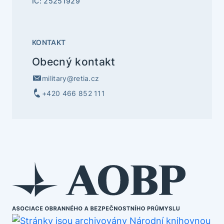
IČ: 25251929
KONTAKT
Obecný kontakt
military@retia.cz
+420 466 852 111