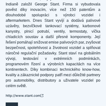
Indianě založil George Stant. Firma si vybudovala
pověst díky inovacím, více než 150 patentům a
dlouhodobé spolupráci s výrobci vozidel i
aftermarketem. Dnes Stant vyvíjí a dodává palivové
uzávěry, bezvíčkové tankovací systémy, karbonové
kanystry, plnicí potrubí, ventily, termostaty, víčka
chladicích soustav a další přesné komponenty. Její
řešení pomáhají snižovat emise palivových par, zvyšovat
bezpečnost, spolehlivost a životnost vozidel a splňovat
náročné regulační požadavky. Stant staví na globálním
vývoji, testování v extrémních podmínkách,
programovém řízení a výrobních kapacitách na více
kontinentech. Díky kombinaci technického know-how,
kvality a zákaznické podpory patří mezi důležité partnery
pro automobilky, distributory a uživatele vozidel po
celém světě.
http://www.stant.com