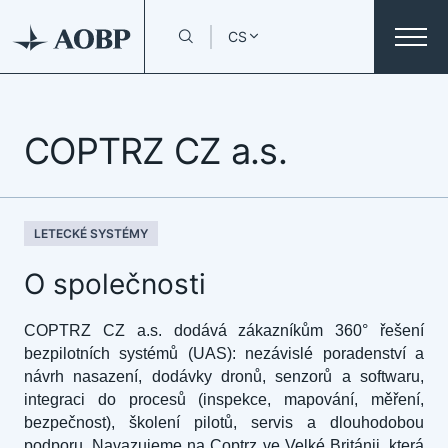
CS
COPTRZ CZ a.s.
LETECKÉ SYSTÉMY
O společnosti
COPTRZ CZ a.s. dodává zákazníkům 360° řešení
bezpilotních systémů (UAS): nezávislé poradenství a
návrh nasazení, dodávky dronů, senzorů a softwaru,
integraci do procesů (inspekce, mapování, měření,
bezpečnost), školení pilotů, servis a dlouhodobou
podporu. Navazujeme na Coptrz ve Velké Británii, která