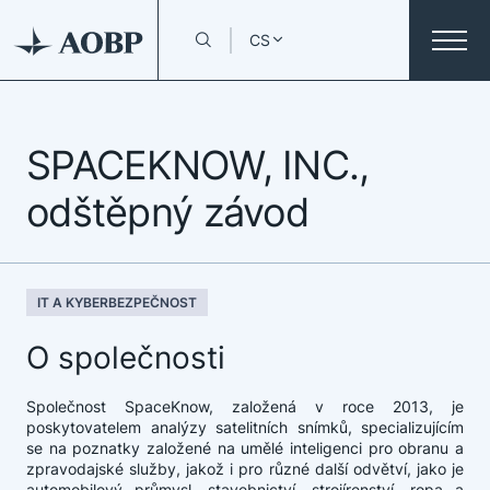
CS
SPACEKNOW, INC.,
odštěpný závod
IT A KYBERBEZPEČNOST
O společnosti
Společnost SpaceKnow, založená v roce 2013, je
poskytovatelem analýzy satelitních snímků, specializujícím
se na poznatky založené na umělé inteligenci pro obranu a
zpravodajské služby, jakož i pro různé další odvětví, jako je
automobilový průmysl, stavebnictví, strojírenství, ropa a