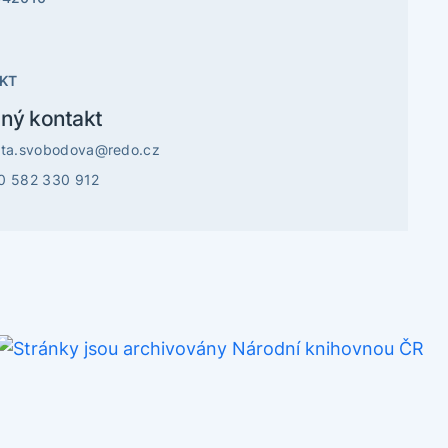
KT
ný kontakt
ata.svobodova@redo.cz
0 582 330 912