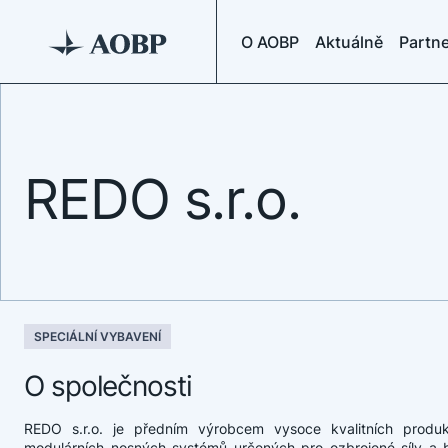
O AOBP
Aktuálně
Partne
REDO s.r.o.
SPECIÁLNÍ VYBAVENÍ
O společnosti
REDO s.r.o. je předním výrobcem vysoce kvalitních produ
modulárních nosných systémů určených pro ozbrojené síly a 