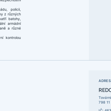
du, policii,
ny z různých
atří batohy,
ální armádní
raně a různé
ní kontrolou
ADRES
REDO 
Továrn
798 11
IČ: 46