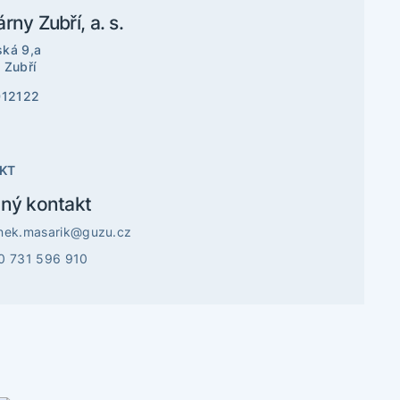
ny Zubří, a. s.
ká 9,a
 Zubří
012122
KT
ný kontakt
nek.masarik@guzu.cz
0 731 596 910