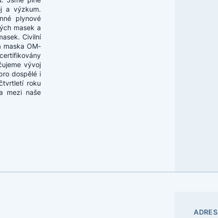
oj a výzkum.
anné plynové
vých masek a
asek. Civilní
á maska OM-
ertifikovány
čujeme vývoj
ro dospělé i
vrtletí roku
 a mezi naše
ADRES