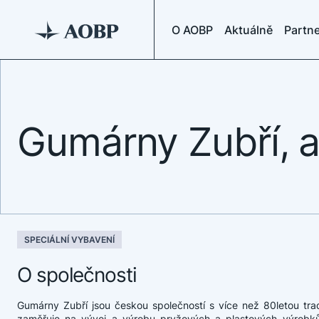
O AOBP
Aktuálně
Partne
Gumárny Zubří, a.
SPECIÁLNÍ VYBAVENÍ
O společnosti
Gumárny Zubří jsou českou společností s více než 80letou trad
zaměřuje na vývoj a výrobu pryžových a plastových výrobk