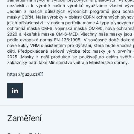
nezávislí a k výrobě našich výrobků využíváme vlastní výv
Jedním z našich důležitých výrobních programů jsou ochr
masky CBRN. Naše výrobky v oblasti CBRN ochranných plyno
jejich příslušenství - v našem portfoliu máme 4 typy plynových m
ochranná maska CM-6, vojenská maska OM-90, nová ochrann
2020 a lékařská maska CM-6-MED. Všechny naše masky jsou c
podle evropské normy EN-136:1998. V současné době dokon
nové kukly VHM s asistentem pro dýchání, která bude vhodná p
děti. Předpokládaná sériová výroba této masky je v prvním čt
2025. Masky z naší produkce se používají po celém světě
zákazníky patří také Ministerstvo vnitra a Ministerstvo obrany.
https://guzu.cz/
Zaměření