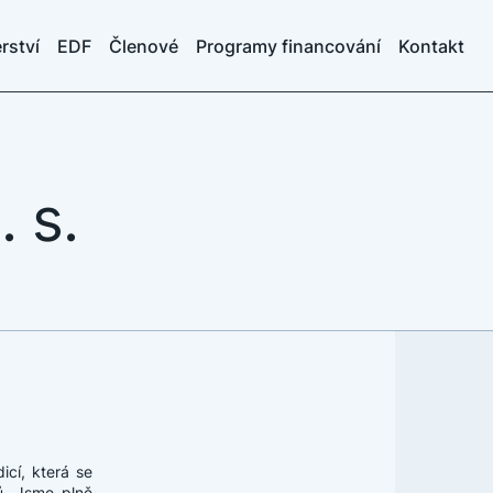
rství
EDF
Členové
Programy financování
Kontakt
 s.
icí, která se
ů. Jsme plně