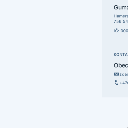
Gumár
Hamers
756 54
IČ: 00
KONTA
Obec
zde
+42