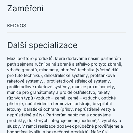
Zaměření
KEDROS
Další specializace
Mezi portfolio produktů, které dodáváme našim partnerům
patří zejména ruční palné zbraně a střelivo pro tyto zbraně,
vrhače granátů, minomety, obrněná technika (včetně dílů
pro tuto techniku), dělostřelecké systémy, protitankové
raketové systémy, , protiletadlové střelecké systémy,
protiletadlové raketové systémy, munice pro minomety,
munice pro granátomety a pro dělostřelectvo, rakety
různých typů (vzduch – země, země – vzduch), optické
přístroje, noční vidění a termovizní přístroje, bezpilotní
letouny, balistická ochrana (přilby, neprůstřelné vesty a
neprůstřelné pláty). Partnerům nabízíme a dodáváme
produkty, do kterých integrujeme nejmodernější výrobky a
služby. V rámci realizace dodávek průběžně prověřujeme a
hodnotíme kvalitu a bezpečnost produktů. Naše úsilí