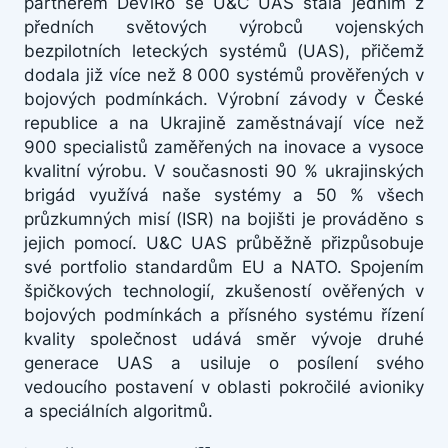
partnerem DeViRo se U&C UAS stala jedním z
předních světových výrobců vojenských
bezpilotních leteckých systémů (UAS), přičemž
dodala již více než 8 000 systémů prověřených v
bojových podmínkách. Výrobní závody v České
republice a na Ukrajině zaměstnávají více než
900 specialistů zaměřených na inovace a vysoce
kvalitní výrobu. V současnosti 90 % ukrajinských
brigád využívá naše systémy a 50 % všech
průzkumných misí (ISR) na bojišti je prováděno s
jejich pomocí. U&C UAS průběžně přizpůsobuje
své portfolio standardům EU a NATO. Spojením
špičkových technologií, zkušeností ověřených v
bojových podmínkách a přísného systému řízení
kvality společnost udává směr vývoje druhé
generace UAS a usiluje o posílení svého
vedoucího postavení v oblasti pokročilé avioniky
a speciálních algoritmů.