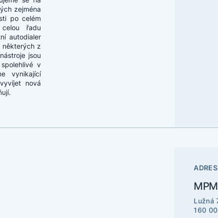
ených zejména
sti po celém
 celou řadu
ní autodialer
 některých z
nástroje jsou
spolehlivé v
e vynikající
vyvíjet nová
ují.
ADRES
MPM 
Lužná 
160 00