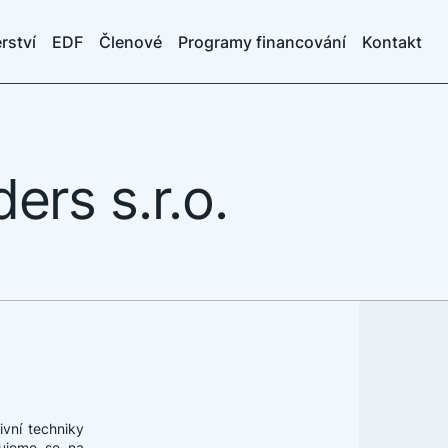
rství
EDF
Členové
Programy financování
Kontakt
rs s.r.o.
vní techniky
ujeme se na