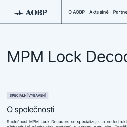
O AOBP
Aktuálně
Partne
MPM Lock Decode
SPECIÁLNÍ VYBAVENÍ
O společnosti
Společnost MPM Lock Decoders se specializuje na nedestrukti
překonávání zámkových systémů a obrany proti nim. Zaměř