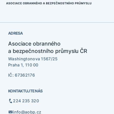
ADRESA
Asociace obranného
a bezpečnostního průmyslu ČR
Washingtonova 1567/25
Praha 1, 110 00
IČ: 67362176
KONTAKTUJTE NÁS
224 235 320
info@aobp.cz