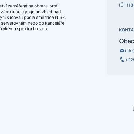
IČ: 11
ství zaměřené na obranu proti
ní zámků poskytujeme vhled nad
í klíčová i podle směrnice NIS2,
k serverovnám nebo do kanceláře
širokému spektru hrozeb.
KONTA
Obec
inf
+42